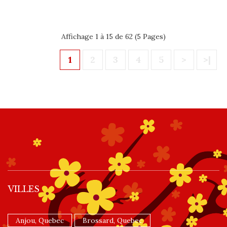
Affichage 1 à 15 de 62 (5 Pages)
1
2
3
4
5
>
>|
VILLES
Anjou, Quebec
Brossard, Quebec