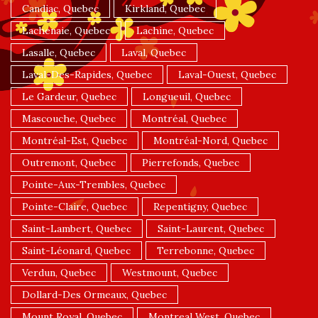
Candiac, Quebec
Kirkland, Quebec
Lachenaie, Quebec
Lachine, Quebec
Lasalle, Quebec
Laval, Quebec
Laval-Des-Rapides, Quebec
Laval-Ouest, Quebec
Le Gardeur, Quebec
Longueuil, Quebec
Mascouche, Quebec
Montréal, Quebec
Montréal-Est, Quebec
Montréal-Nord, Quebec
Outremont, Quebec
Pierrefonds, Quebec
Pointe-Aux-Trembles, Quebec
Pointe-Claire, Quebec
Repentigny, Quebec
Saint-Lambert, Quebec
Saint-Laurent, Quebec
Saint-Léonard, Quebec
Terrebonne, Quebec
Verdun, Quebec
Westmount, Quebec
Dollard-Des Ormeaux, Quebec
Mount Royal, Quebec
Montreal West, Quebec